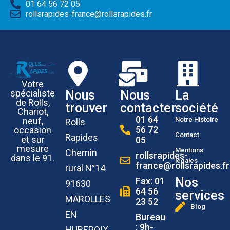
01 64 56 72 05
rollsrapides-france@rollsrapides.fr
Votre
Nous
Nous
La
spécialiste
de Rolls,
trouver
contacter
société
Chariot,
01 64
Notre Histoire
neuf,
Rolls
56 72
occasion
Contact
Rapides
et sur
05
mesure
Mentions
Chemin
rollsrapides-
dans le 91.
légales
france@rollsrapides.fr
rural N°14
Nos
Fax: 01
91630
64 56
services
MAROLLES
23 52
Blog
EN
Bureau
: 9h-
HUREPOIX