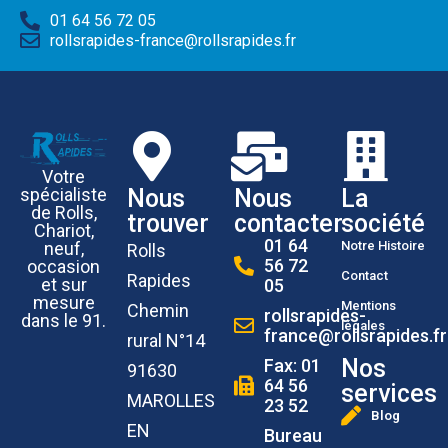
01 64 56 72 05
rollsrapides-france@rollsrapides.fr
Votre
Nous
Nous
La
spécialiste
de Rolls,
trouver
contacter
société
Chariot,
01 64
Notre Histoire
neuf,
Rolls
56 72
occasion
Contact
Rapides
et sur
05
mesure
Mentions
Chemin
rollsrapides-
dans le 91.
légales
france@rollsrapides.fr
rural N°14
Nos
Fax: 01
91630
64 56
services
MAROLLES
23 52
Blog
EN
Bureau