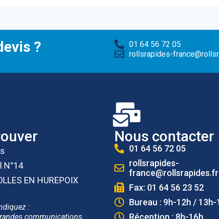
evis ?
01 64 56 72 05
rollsrapides-france@rollsr
rouver
Nous contacter
01 64 56 72 05
es
rollsrapides-
l N°14
france@rollsrapides.fr
OLLES EN HUREPOIX
Fax: 01 64 56 23 52
Bureau : 9h-12h / 13h-
ndiquez :
Réception : 8h-16h
randes communications