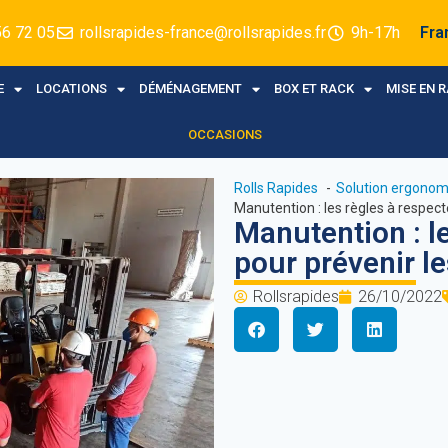
56 72 05
rollsrapides-france@rollsrapides.fr
9h-17h
Fra
E
LOCATIONS
DÉMÉNAGEMENT
BOX ET RACK
MISE EN 
OCCASIONS
Rolls Rapides
Solution ergonom
Manutention : les règles à respect
Manutention : le
pour prévenir le
Rollsrapides
26/10/2022