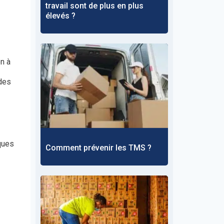
travail sont de plus en plus
élevés ?
n à
 des
sques
Comment prévenir les TMS ?