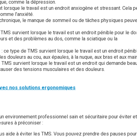
que, comme la dépression.
t lorsque le travail est un endroit anxiogène et stressant. Cela p
comme l’anxiété.
 chronique, le manque de sommeil ou de tâches physiques peuv
MS survient lorsque le travail est un endroit pénible pour le do
eurs et des problèmes au dos, comme la sciatique ou la
 ce type de TMS survient lorsque le travail est un endroit pénib
des douleurs au cou, aux épaules, à la nuque, aux bras et aux mai
e TMS survient lorsque le travail est un endroit qui demande be
causer des tensions musculaires et des douleurs.
avec nos solutions ergonomiques
ns un environnement professionnel sain et sécuritaire pour éviter et
esures à préconiser :
us aide à éviter les TMS. Vous pouvez prendre des pauses pour 