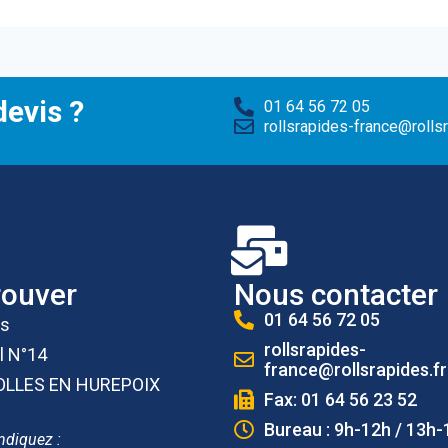
evis ?
01 64 56 72 05
rollsrapides-france@rollsr
rouver
Nous contacter
01 64 56 72 05
es
rollsrapides-
l N°14
france@rollsrapides.fr
OLLES EN HUREPOIX
Fax: 01 64 56 23 52
Bureau : 9h-12h / 13h-
ndiquez :