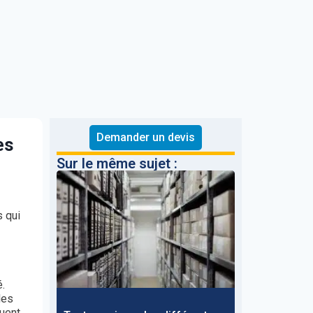
Demander un devis
es
Sur le même sujet :
s qui
.
des
tuent