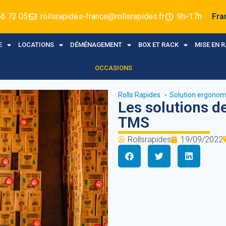
56 72 05
rollsrapides-france@rollsrapides.fr
9h-17h
Fra
E
LOCATIONS
DÉMÉNAGEMENT
BOX ET RACK
MISE EN 
OCCASIONS
Rolls Rapides
Solution ergonom
Les solutions d
TMS
Rollsrapides
19/09/2022