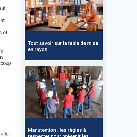
eut
ent
s et
Tout savoir sur la table de mise
en rayon
le
ns.
aucoup
Manutention : les règles à
aller
respecter pour prévenir les