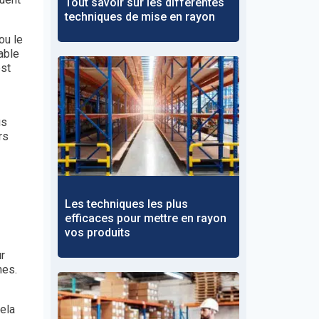
Tout savoir sur les différentes
techniques de mise en rayon
ou le
able
est
us
rs
Les techniques les plus
efficaces pour mettre en rayon
vos produits
ur
nes.
Cela