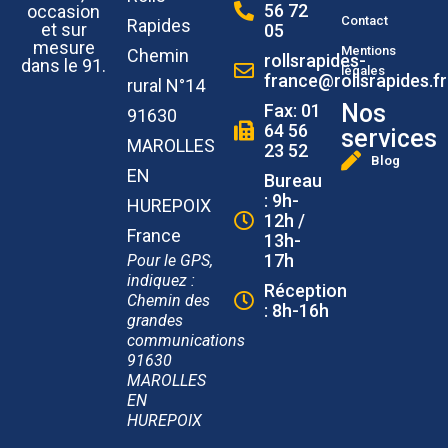
56 72
occasion
Contact
Rapides
et sur
05
mesure
Mentions
Chemin
rollsrapides-
dans le 91.
légales
france@rollsrapides.fr
rural N°14
Nos
Fax: 01
91630
64 56
services
MAROLLES
23 52
Blog
EN
Bureau
: 9h-
HUREPOIX
12h /
France
13h-
17h
Pour le GPS,
indiquez :
Réception
Chemin des
: 8h-16h
grandes
communications
91630
MAROLLES
EN
HUREPOIX