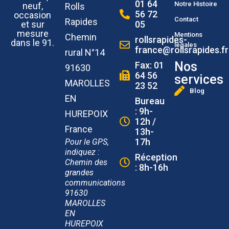
01 64
Notre Histoire
neuf,
Rolls
56 72
occasion
Contact
Rapides
et sur
05
mesure
Mentions
Chemin
rollsrapides-
dans le 91.
légales
france@rollsrapides.fr
rural N°14
Nos
Fax: 01
91630
64 56
services
MAROLLES
23 52
Blog
EN
Bureau
: 9h-
HUREPOIX
12h /
France
13h-
17h
Pour le GPS,
indiquez :
Réception
Chemin des
: 8h-16h
grandes
communications
91630
MAROLLES
EN
HUREPOIX