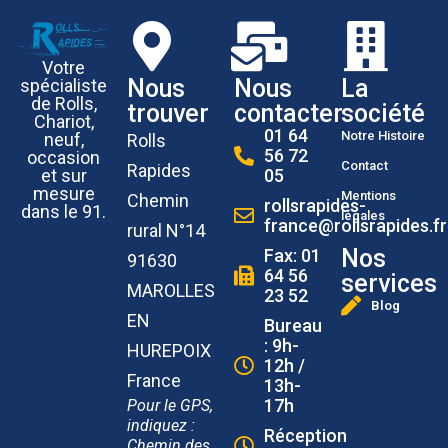
Votre
Nous
Nous
La
spécialiste
de Rolls,
trouver
contacter
société
Chariot,
01 64
Notre Histoire
neuf,
Rolls
56 72
occasion
Contact
Rapides
et sur
05
mesure
Mentions
Chemin
rollsrapides-
dans le 91.
légales
france@rollsrapides.fr
rural N°14
Nos
Fax: 01
91630
64 56
services
MAROLLES
23 52
Blog
EN
Bureau
: 9h-
HUREPOIX
12h /
France
13h-
17h
Pour le GPS,
indiquez :
Réception
Chemin des