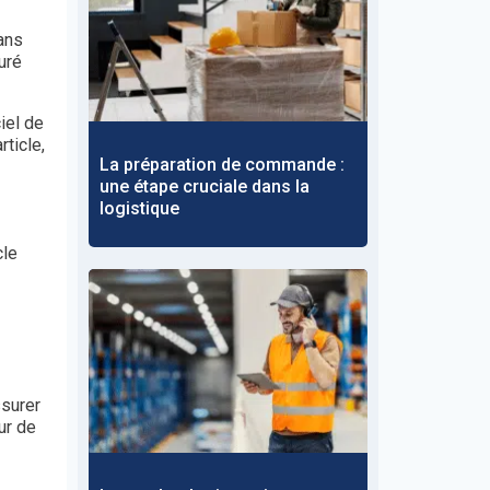
dans
turé
iel de
ticle,
La préparation de commande :
une étape cruciale dans la
logistique
cle
ssurer
ur de