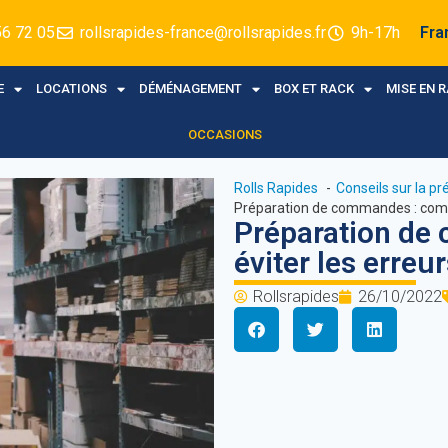
56 72 05
rollsrapides-france@rollsrapides.fr
9h-17h
Fra
E
LOCATIONS
DÉMÉNAGEMENT
BOX ET RACK
MISE EN 
OCCASIONS
Rolls Rapides
Conseils sur la 
Préparation de commandes : comme
Préparation d
éviter les erreur
Rollsrapides
26/10/2022