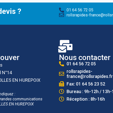
evis ?
01 64 56 72 05
rollsrapides-france@rollsr
rouver
Nous contacter
01 64 56 72 05
es
rollsrapides-
l N°14
france@rollsrapides.fr
OLLES EN HUREPOIX
Fax: 01 64 56 23 52
Bureau : 9h-12h / 13h-
ndiquez :
Réception : 8h-16h
randes communications
LLES EN HUREPOIX