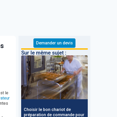
Demander un devis
os
Sur le même sujet :
st le
rateur
entes
Choisir le bon chariot de
préparation de commande pour