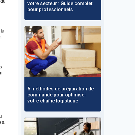
 du
votre secteur : Guide complet
pour professionnels
 la
n
s
En
5 méthodes de préparation de
commande pour optimiser
votre chaîne logistique
u
es.