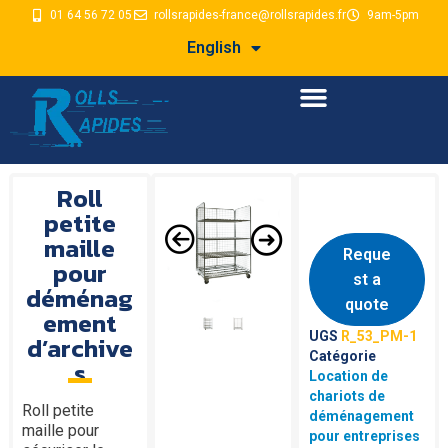
01 64 56 72 05
rollsrapides-france@rollsrapides.fr
9am-5pm
English
Roll
petite
maille
Reque
pour
st a
déménag
quote
ement
UGS
R_53_PM-1
d’archive
Catégorie
s
Location de
chariots de
Roll petite
déménagement
maille pour
pour entreprises