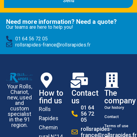
Send
Need more information? Need a quote?
Our teams are here to help you!
01 64 56 72 05
rollsrapides-france@rollsrapides.fr
Your Rolls,
How to
Contact
The
Chariot,
new, used
find us
us
company
and
01 64
Our history
custom
Rolls
56 72
specialist
Contact
Rapides
in the 91
05
region.
Terms of use
Chemin
rollsrapides-
france@rollsrapides.fr
rural N°14