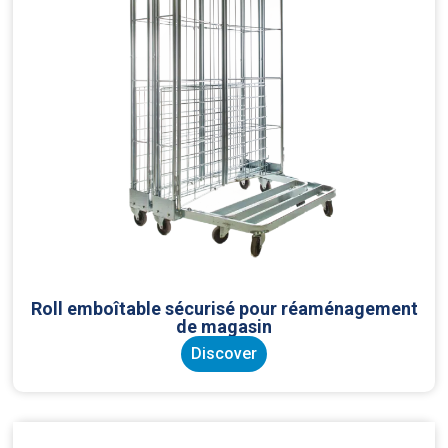
Roll emboîtable sécurisé pour réaménagement
de magasin
Discover