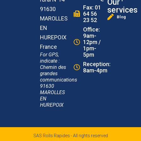
Our
Fax: 01
services
91630
64 56
Blog
MAROLLES
23 52
EN
Office:
9am-
HUREPOIX
12pm /
France
1pm-
5pm
For GPS,
indicate :
Reception:
Chemin des
8am-4pm
grandes
communications
91630
MAROLLES
EN
HUREPOIX
SAS Rolls Rapides - All rights reserved