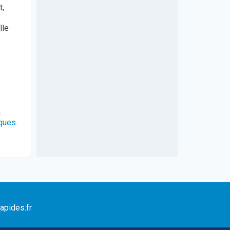
t,
lle
n
iques
.
apides.fr