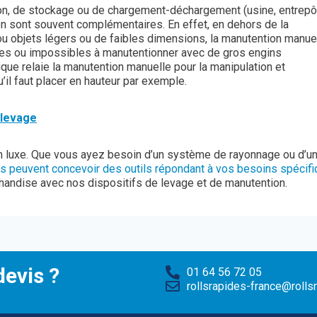
ion, de stockage ou de chargement-déchargement (usine, entrepô
n sont souvent complémentaires. En effet, en dehors de la
u objets légers ou de faibles dimensions, la manutention manue
les ou impossibles à manutentionner avec de gros engins
que relaie la manutention manuelle pour la manipulation et
il faut placer en hauteur par exemple.
 levage
n luxe. Que vous ayez besoin d’un système de rayonnage ou d’u
rs peuvent concevoir des outils répondant à vos besoins spécif
handise avec nos dispositifs de levage et de manutention.
evis ?
01 64 56 72 05
rollsrapides-france@rollsr