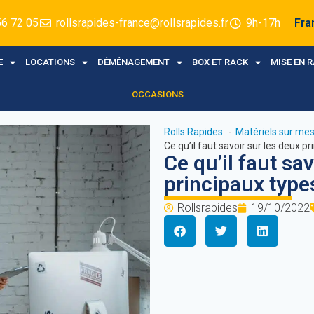
56 72 05
rollsrapides-france@rollsrapides.fr
9h-17h
Fra
E
LOCATIONS
DÉMÉNAGEMENT
BOX ET RACK
MISE EN 
OCCASIONS
Rolls Rapides
Matériels sur me
Ce qu’il faut savoir sur les deux 
Ce qu’il faut sa
principaux typ
Rollsrapides
19/10/2022