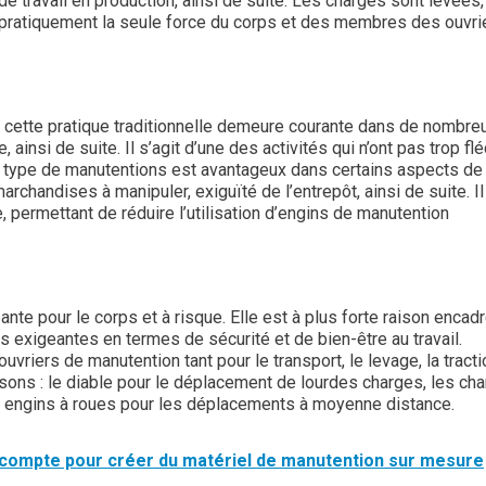
e travail en production, ainsi de suite. Les charges sont levées,
 pratiquement la seule force du corps et des membres des ouvri
 cette pratique traditionnelle demeure courante dans de nombre
e, ainsi de suite. Il s’agit d’une des activités qui n’ont pas trop flé
e type de manutentions est avantageux dans certains aspects de 
chandises à manipuler, exiguïté de l’entrepôt, ainsi de suite. Il 
 permettant de réduire l’utilisation d’engins de manutention
nte pour le corps et à risque. Elle est à plus forte raison encad
 exigeantes en termes de sécurité et de bien-être au travail.
uvriers de manutention tant pour le transport, le levage, la tract
ons : le diable pour le déplacement de lourdes charges, les cha
its engins à roues pour les déplacements à moyenne distance.
compte pour créer du matériel de manutention sur mesure