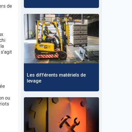
ers de
ux
chi
la
s’agit
Les différents matériels de
levage
rée
ion ou
riots