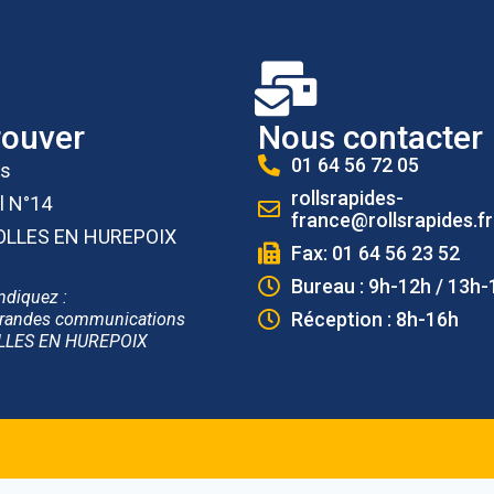
rouver
Nous contacter
01 64 56 72 05
es
rollsrapides-
l N°14
france@rollsrapides.fr
OLLES EN HUREPOIX
Fax: 01 64 56 23 52
Bureau : 9h-12h / 13h-
ndiquez :
Réception : 8h-16h
randes communications
LLES EN HUREPOIX