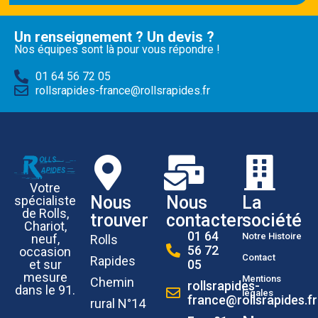
Un renseignement ? Un devis ?
Nos équipes sont là pour vous répondre !
01 64 56 72 05
rollsrapides-france@rollsrapides.fr
Votre
Nous
Nous
La
spécialiste
de Rolls,
trouver
contacter
société
Chariot,
01 64
Notre Histoire
neuf,
Rolls
56 72
occasion
Contact
Rapides
et sur
05
mesure
Mentions
Chemin
rollsrapides-
dans le 91.
légales
france@rollsrapides.fr
rural N°14