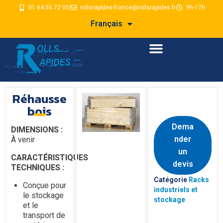
01 64 56 72 05
rollsrapides-france@rollsrapides.fr
9h-17h
Français
Réhausse
bois
Dema
DIMENSIONS :
nder
À venir
un
CARACTÉRISTIQUES
devis
TECHNIQUES :
Catégorie
Racks
Conçue pour
industriels et
le stockage
stockage
et le
transport de