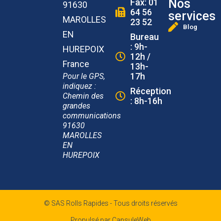
Nos
Fax: 01
91630
64 56
services
MAROLLES
23 52
Blog
EN
Bureau
: 9h-
HUREPOIX
12h /
France
13h-
17h
Pour le GPS,
indiquez :
Réception
Chemin des
: 8h-16h
grandes
communications
91630
MAROLLES
EN
HUREPOIX
© SAS Rolls Rapides - Tous droits réservés
Propulsé par CapsuleWeb