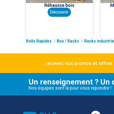
Réhausse bois
M
Découvrir
Rolls Rapides
Box / Racks
Racks industrie
recevez nos promos et offres 
Un renseignement ? Un d
Nos équipes sont là pour vous répondre !