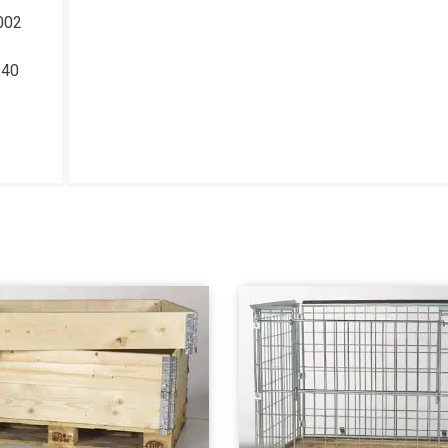
002
240