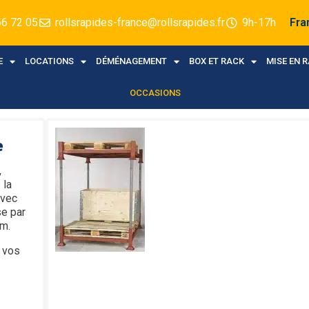
56 72 05
rollsrapides-france@rollsrapides.fr
9h-17h
Fra
E
LOCATIONS
DÉMÉNAGEMENT
BOX ET RACK
MISE EN 
OCCASIONS
e
,
 la
avec
se par
 m.
e vos