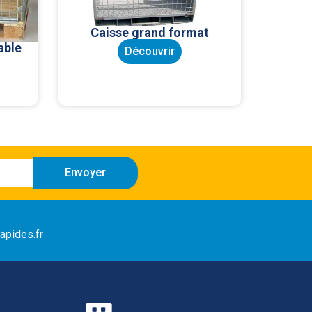
Caisse grand format
able
Découvrir
Envoyer
apides.fr