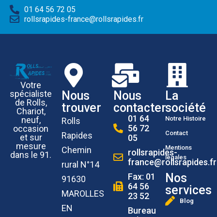
01 64 56 72 05
rollsrapides-france@rollsrapides.fr
Votre
Nous
Nous
La
spécialiste
de Rolls,
trouver
contacter
société
Chariot,
01 64
Notre Histoire
neuf,
Rolls
56 72
occasion
Contact
Rapides
et sur
05
mesure
Mentions
Chemin
rollsrapides-
dans le 91.
légales
france@rollsrapides.fr
rural N°14
Nos
Fax: 01
91630
64 56
services
MAROLLES
23 52
Blog
EN
Bureau