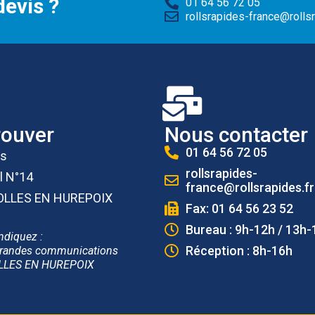
evis ?
01 64 56 72 05
rollsrapides-france@rollsr
rouver
Nous contacter
01 64 56 72 05
es
rollsrapides-
l N°14
france@rollsrapides.fr
OLLES EN HUREPOIX
Fax: 01 64 56 23 52
Bureau : 9h-12h / 13h-
ndiquez :
Réception : 8h-16h
randes communications
LLES EN HUREPOIX