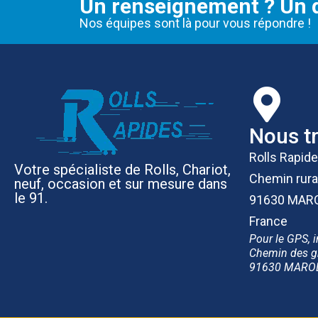
Un renseignement ? Un d
Nos équipes sont là pour vous répondre !
Nous t
Rolls Rapid
Votre spécialiste de Rolls, Chariot,
Chemin rura
neuf, occasion et sur mesure dans
le 91.
91630 MAR
France
Pour le GPS, i
Chemin des g
91630 MARO