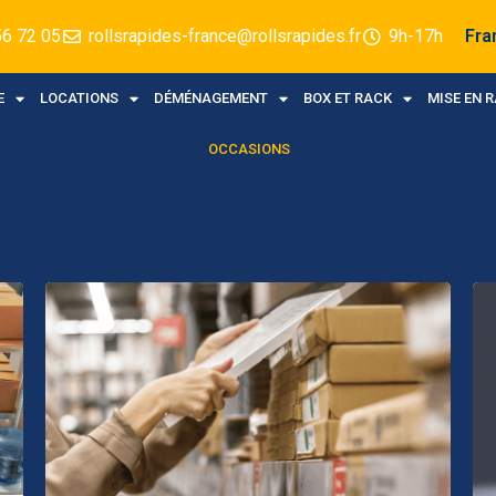
56 72 05
rollsrapides-france@rollsrapides.fr
9h-17h
Fra
E
LOCATIONS
DÉMÉNAGEMENT
BOX ET RACK
MISE EN 
OCCASIONS