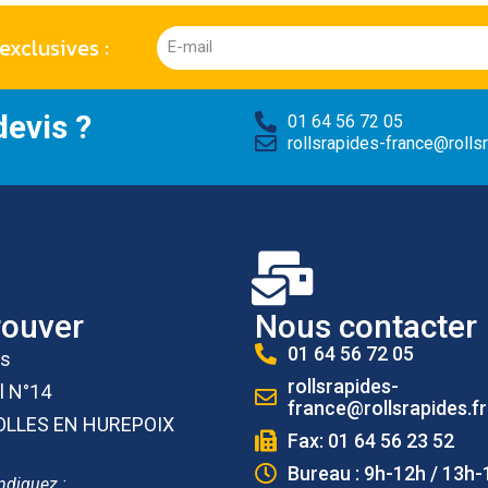
exclusives :
evis ?
01 64 56 72 05
rollsrapides-france@rollsr
rouver
Nous contacter
01 64 56 72 05
es
rollsrapides-
l N°14
france@rollsrapides.fr
OLLES EN HUREPOIX
Fax: 01 64 56 23 52
Bureau : 9h-12h / 13h-
ndiquez :