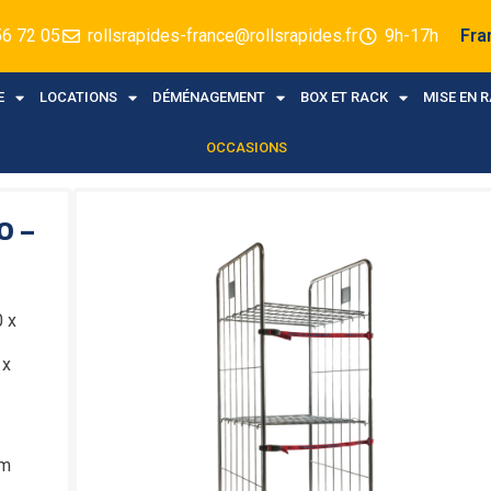
56 72 05
rollsrapides-france@rollsrapides.fr
9h-17h
Fra
E
LOCATIONS
DÉMÉNAGEMENT
BOX ET RACK
MISE EN 
OCCASIONS
0 –
0 x
 x
mm