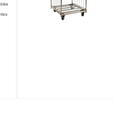
tôlée
antes