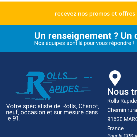
recevez nos promos et offres 
Un renseignement ? Un d
Nos équipes sont là pour vous répondre !
Nous t
Rolls Rapid
Votre spécialiste de Rolls, Chariot,
Chemin rura
neuf, occasion et sur mesure dans
le 91.
91630 MAR
France
Pour le GPS, i