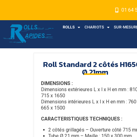
01 64 
ROLLS
CHARIOTS
SUR-MESUR
Roll Standard 2 côtés H165
Ø 21mm
DIMENSIONS :
Dimensions extérieures L x l x H en mm : 81
715 x 1650
Dimensions intérieures L x l x H en mm : 760
665 x 1500
CARACTERISTIQUES TECHNIQUES :
2 côtés grillagés – Ouverture côté 715 
Tube Ø 21 mm – Maille : 150 x 300 mm