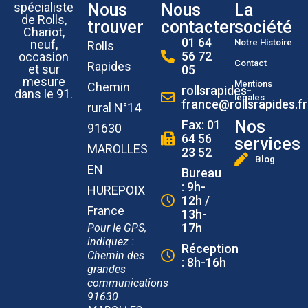
Nous
Nous
La
spécialiste
de Rolls,
trouver
contacter
société
Chariot,
01 64
Notre Histoire
neuf,
Rolls
56 72
occasion
Contact
Rapides
et sur
05
mesure
Mentions
Chemin
rollsrapides-
dans le 91.
légales
france@rollsrapides.fr
rural N°14
Nos
Fax: 01
91630
64 56
services
MAROLLES
23 52
Blog
EN
Bureau
: 9h-
HUREPOIX
12h /
France
13h-
17h
Pour le GPS,
indiquez :
Réception
Chemin des
: 8h-16h
grandes
communications
91630