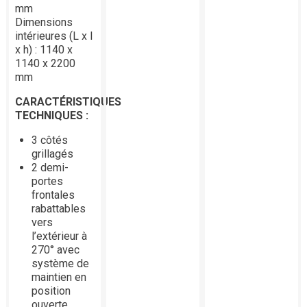
mm
Dimensions
intérieures (L x l
x h) : 1140 x
1140 x 2200
mm
CARACTÉRISTIQUES
TECHNIQUES :
3 côtés
grillagés
2 demi-
portes
frontales
rabattables
vers
l’extérieur à
270° avec
système de
maintien en
position
ouverte