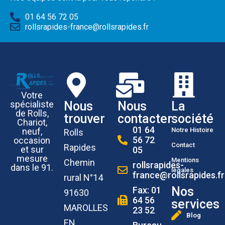
01 64 56 72 05
rollsrapides-france@rollsrapides.fr
Votre
Nous
Nous
La
spécialiste
de Rolls,
trouver
contacter
société
Chariot,
01 64
Notre Histoire
neuf,
Rolls
56 72
occasion
Contact
Rapides
et sur
05
mesure
Mentions
Chemin
rollsrapides-
dans le 91.
légales
france@rollsrapides.fr
rural N°14
Nos
Fax: 01
91630
64 56
services
MAROLLES
23 52
Blog
EN