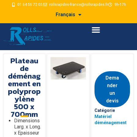
01 64 56 72 05
rollsrapides-france@rollsrapides.fr
9h-17h
Français
Plateau
de
déménag
Dema
ement en
nder
polyprop
un
ylène
devis
500 x
Catégorie
700mm
Matériel
Dimensions
déménagement
Larg. x Long.
x Epaisseur