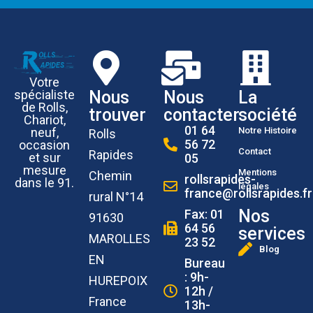
Votre
Nous
Nous
La
spécialiste
de Rolls,
trouver
contacter
société
Chariot,
01 64
Notre Histoire
neuf,
Rolls
56 72
occasion
Contact
Rapides
et sur
05
mesure
Mentions
Chemin
rollsrapides-
dans le 91.
légales
france@rollsrapides.fr
rural N°14
Nos
Fax: 01
91630
64 56
services
MAROLLES
23 52
Blog
EN
Bureau
: 9h-
HUREPOIX
12h /
France
13h-