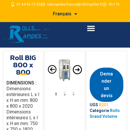
01 64 56 72 05
rollsrapides-france@rollsrapides.fr
9h-17h
Français
Roll BIG
800 x
800
Dema
nder
DIMENSIONS :
un
Dimensions
extérieures L x l
devis
x H en mm: 800
UGS
R201
x 800 x 2020
Catégorie
Rolls
Dimensions
Grand Volume
intérieures L x l
x H en mm: 750
x 750 x 1820