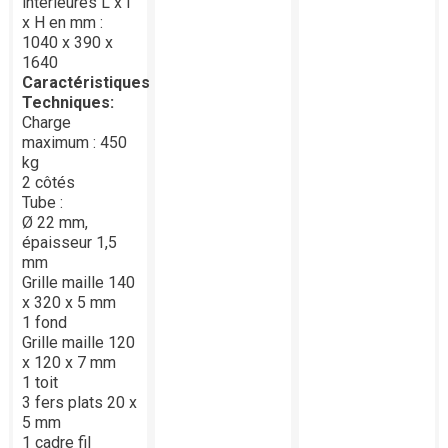
intérieures L x l
x H en mm :
1040 x 390 x
1640
Caractéristiques
Techniques:
Charge
maximum : 450
kg
2 côtés
Tube :
Ø 22 mm,
épaisseur 1,5
mm
Grille maille 140
x 320 x 5 mm
1 fond
Grille maille 120
x 120 x 7 mm
1 toit
3 fers plats 20 x
5 mm
1 cadre fil