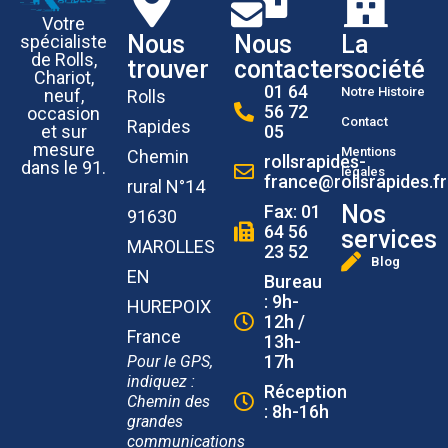
Votre
Nous
Nous
La
spécialiste
de Rolls,
trouver
contacter
société
Chariot,
01 64
Notre Histoire
neuf,
Rolls
56 72
occasion
Contact
Rapides
et sur
05
mesure
Mentions
Chemin
rollsrapides-
dans le 91.
légales
france@rollsrapides.fr
rural N°14
Nos
Fax: 01
91630
64 56
services
MAROLLES
23 52
Blog
EN
Bureau
: 9h-
HUREPOIX
12h /
France
13h-
17h
Pour le GPS,
indiquez :
Réception
Chemin des
: 8h-16h
grandes
communications