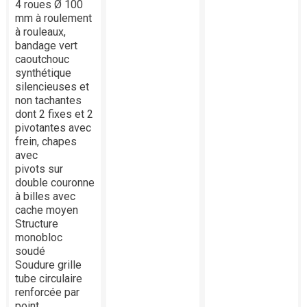
4 roues Ø 100
mm à roulement
à rouleaux,
bandage vert
caoutchouc
synthétique
silencieuses et
non tachantes
dont 2 fixes et 2
pivotantes avec
frein, chapes
avec
pivots sur
double couronne
à billes avec
cache moyen
Structure
monobloc
soudé
Soudure grille
tube circulaire
renforcée par
point