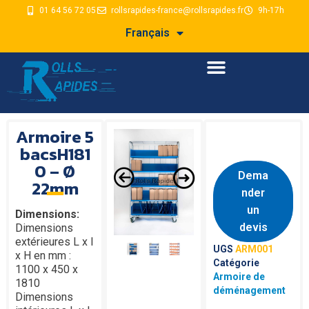
01 64 56 72 05
rollsrapides-france@rollsrapides.fr
9h-17h
Français
Armoire 5
bacsH181
0 – Ø
Dema
22mm
nder
un
Dimensions:
devis
Dimensions
extérieures L x l
UGS
ARM001
x H en mm :
Catégorie
1100 x 450 x
Armoire de
1810
déménagement
Dimensions