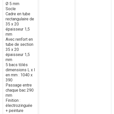
Ø 5 mm
Socle
Cadre en tube
rectangulaire de
35 x 20
épaisseur 1,5
mm
Avec renfort en
tube de section
35 x 20
épaisseur 1,5
mm
5 bacs tôlés
dimensions L x l
en mm : 1040 x
390
Passage entre
chaque bac 290
mm
Finition :
électrozinguée
+ peinture