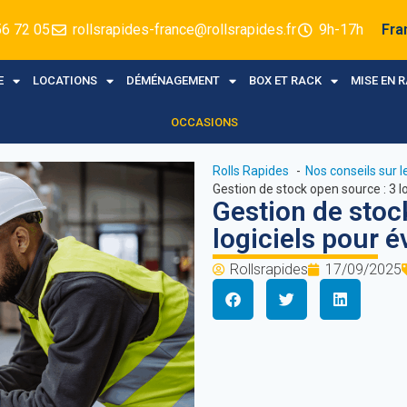
56 72 05
rollsrapides-france@rollsrapides.fr
9h-17h
Fra
E
LOCATIONS
DÉMÉNAGEMENT
BOX ET RACK
MISE EN 
OCCASIONS
Rolls Rapides
Nos conseils sur 
Gestion de stock open source : 3 lo
Gestion de stoc
logiciels pour é
Rollsrapides
17/09/2025