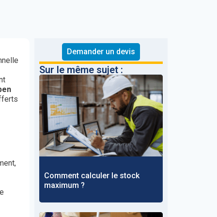
Demander un devis
nnelle
Sur le même sujet :
nt
pen
fferts
ment,
Comment calculer le stock
maximum ?
le